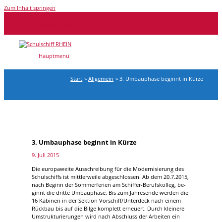
Zum Inhalt springen
Above Header
Hauptmenü
Start
Allgemein
3. Umbauphase beginnt in Kürze
3. Umbauphase beginnt in Kürze
9. Juli 2015
Die eu­ro­pa­weite Aus­schrei­bung für die Mo­der­ni­sie­rung des
Schul­schiffs ist mitt­ler­weile ab­ge­schlos­sen. Ab dem 20.7.2015,
nach Be­ginn der Som­mer­fe­rien am Schiffer-Berufskolleg, be­
ginnt die dritte Um­bau­phase. Bis zum Jah­res­ende wer­den die
16 Ka­bi­nen in der Sek­tion Vorschiff/Unterdeck nach ei­nem
Rück­bau bis auf die Bilge kom­plett er­neu­ert. Durch klei­nere
Um­struk­tu­rie­run­gen wird nach Ab­schluss der Ar­bei­ten ein