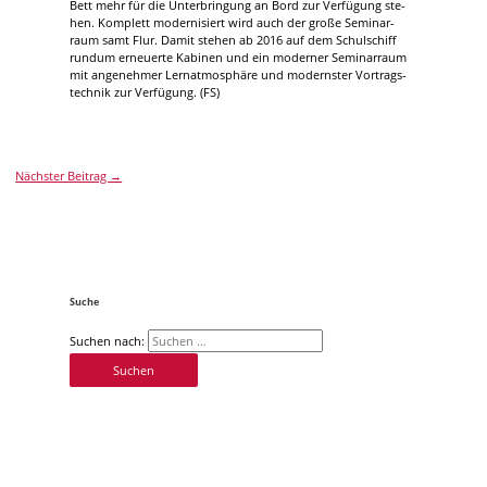
Bett mehr für die Un­ter­brin­gung an Bord zur Ver­fü­gung ste­
hen. Kom­plett mo­der­ni­siert wird auch der große Se­mi­nar­
raum samt Flur. Da­mit ste­hen ab 2016 auf dem Schul­schiff
rundum er­neu­erte Ka­bi­nen und ein mo­der­ner Se­mi­nar­raum
mit an­ge­neh­mer Ler­n­at­mo­sphäre und mo­derns­ter Vor­trag­s­
tech­nik zur Ver­fü­gung. (FS)
Nächster Beitrag
→
Suche
Suchen nach: