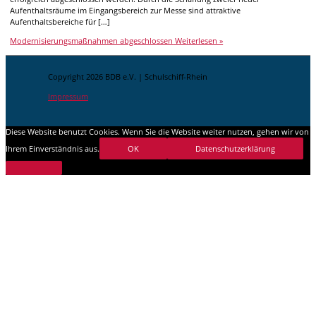
Aufenthaltsräume im Eingangsbereich zur Messe sind attraktive
Aufenthaltsbereiche für […]
Modernisierungsmaßnahmen abgeschlossen
Weiterlesen »
Copyright 2026 BDB e.V. | Schulschiff-Rhein
Impressum
Diese Website benutzt Cookies. Wenn Sie die Website weiter nutzen, gehen wir von
Ihrem Einverständnis aus.
OK
Datenschutzerklärung