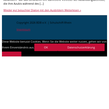
die ihre Azubis während des […]
Wieder gut besuchter Dialog mit den Ausbildern
Weiterlesen »
Copyright 2026 BDB e.V. | Schulschiff-Rhein
Impressum
Diese Website benutzt Cookies. Wenn Sie die Website weiter nutzen, gehen wir von
Ihrem Einverständnis aus.
OK
Datenschutzerklärung