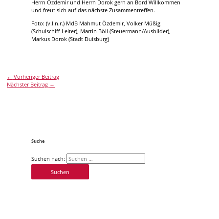
Herrn Özdemir und Herrn Dorok gern an Bord Willkommen
und freut sich auf das nächste Zusammentreffen.
Foto: (v.l.n.r.) MdB Mahmut Özdemir, Volker Müßig
(Schulschiff-Leiter), Martin Böll (Steuermann/Ausbilder),
Markus Dorok (Stadt Duisburg)
←
Vorheriger Beitrag
Nächster Beitrag
→
Suche
Suchen nach: