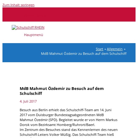
Zum Inhalt springen
Above Header
Hauptmenü
Start
Allgemein
MdB Mahmut Özdemir zu Besuch auf dem Schulschiff
MdB Mahmut Özdemir zu Besuch auf dem
Schulschiff
4. Juli 2017
Besuch aus Berlin erhielt das Schulschiff-Team am 14. Juni
2017 vom Duisburger Bundestagsabgeordneten MdB
Mahmut Özedmir (SPD). Begleitet wurde er von Herrn Markus
Dorok vom Bezirksamt Homberg/Ruhrort/Baerl.
Im Zentrum des Besuches stand das Kennenlernen des neuen
Schulschiff-Leiters Volker Müßig. Das Schulschiff-Team hieß