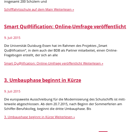
insgesamt 200 Schülern und
Schifffahrtsschule auf dem Main
Weiterlesen »
Smart Qu@lification: Online-Umfrage veröffentlicht
9. Juli 2015
Die Uni­ver­si­tät Duisburg-Essen hat im Rah­men des Pro­jek­tes „Smart
Qu@lification“, in dem auch der BDB als Part­ner mit­ar­bei­tet, ei­nen Online-
Fragebogen er­stellt, der sich an alle
Smart Qu@lification: Online-Umfrage veröffentlicht
Weiterlesen »
3. Umbauphase beginnt in Kürze
9. Juli 2015
Die eu­ro­pa­weite Aus­schrei­bung für die Mo­der­ni­sie­rung des Schul­schiffs ist mitt­
ler­weile ab­ge­schlos­sen. Ab dem 20.7.2015, nach Be­ginn der Som­mer­fe­rien am
Schiffer-Berufskolleg, be­ginnt die dritte Um­bau­phase. Bis
3. Umbauphase beginnt in Kürze
Weiterlesen »