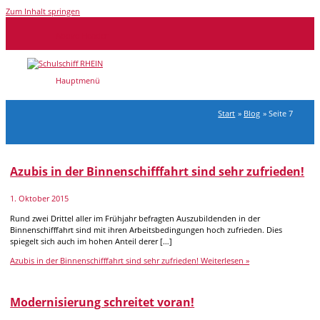
Zum Inhalt springen
Above Header
Hauptmenü
Start
Blog
Seite 7
Azubis in der Binnenschifffahrt sind sehr zufrieden!
1. Oktober 2015
Rund zwei Drittel aller im Frühjahr befragten Auszubildenden in der
Binnenschifffahrt sind mit ihren Arbeitsbedingungen hoch zufrieden. Dies
spiegelt sich auch im hohen Anteil derer […]
Azubis in der Binnenschifffahrt sind sehr zufrieden!
Weiterlesen »
Modernisierung schreitet voran!