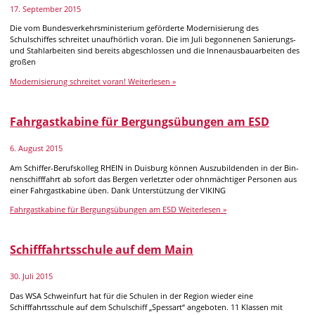
17. September 2015
Die vom Bundesverkehrsministerium geförderte Modernisierung des
Schulschiffes schreitet unaufhörlich voran. Die im Juli begonnenen Sanierungs-
und Stahlarbeiten sind bereits abgeschlossen und die Innenausbauarbeiten des
großen
Modernisierung schreitet voran!
Weiterlesen »
Fahrgastkabine für Bergungsübungen am ESD
6. August 2015
Am Schiffer-Berufskolleg RHEIN in Duis­burg kön­nen Aus­zu­bil­den­den in der Bin­
nen­schiff­fahrt ab so­fort das Ber­gen ver­letz­ter oder ohn­mäch­ti­ger Per­so­nen aus
ei­ner Fahr­gast­ka­bine üben. Dank Un­ter­stüt­zung der VIKING
Fahrgastkabine für Bergungsübungen am ESD
Weiterlesen »
Schifffahrtsschule auf dem Main
30. Juli 2015
Das WSA Schweinfurt hat für die Schulen in der Region wieder eine
Schifffahrtsschule auf dem Schulschiff „Spessart“ angeboten. 11 Klassen mit